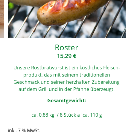
Ros­t­er
15,29
€
Unse­re Rost­brat­wurst ist ein köst­li­ches Fleisch­
pro­dukt, das mit sei­nem tra­di­tio­nel­len
Geschmack und sei­ner herz­haf­ten Zube­rei­tung
auf dem Grill und in der Pfan­ne überzeugt.
Gesamt­ge­wicht:
ca. 0,88 kg / 8 Stück a´ca. 110 g
inkl. 7 % MwSt.