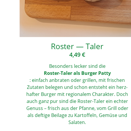
Ros­t­er — Taler
4,49
€
Beson­ders lecker sind die
Ros­t­er-Taler als Bur­ger Pat­ty
: ein­fach anbra­ten oder gril­len, mit fri­schen
Zuta­ten bele­gen und schon ent­steht ein herz­
haf­ter Bur­ger mit regio­na­lem Cha­rak­ter. Doch
auch ganz pur sind die Ros­t­er-Taler ein ech­ter
Genuss – frisch aus der Pfan­ne, vom Grill oder
als def­ti­ge Bei­la­ge zu Kar­tof­feln, Gemü­se und
Salaten.