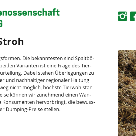
 Stroh
gs­for­men. Die bekann­tes­ten sind Spalt­bö­
i­den Vari­an­ten ist eine Fra­ge des Tier­
­tei­lung. Dabei ste­hen Über­le­gun­gen zu
der und nach­hal­ti­ger regio­na­ler Hal­tung
t­weg nicht mög­lich, höchs­te Tier­wohl­stan­
er­wei­se kön­nen wir zuneh­mend einen Wan­
­te Kon­su­men­ten her­vor­bringt, die bewuss­
über Dum­ping-Prei­se stellen.