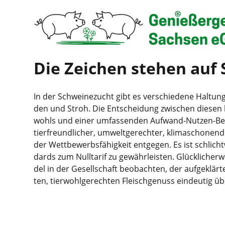
Die Zei­chen ste­hen auf
In der Schwei­ne­zucht gibt es ver­schie­de­ne Hal­tun
den und Stroh. Die Ent­schei­dung zwi­schen die­sen be
wohls und einer umfas­sen­den Auf­wand-Nut­zen-Beur
tier­freund­li­cher, umwelt­ge­rech­ter, kli­ma­scho­nen­
der Wett­be­werbs­fä­hig­keit ent­ge­gen. Es ist schlich
dards zum Null­ta­rif zu gewähr­leis­ten. Glück­li­ch
del in der Gesell­schaft beob­ach­ten, der auf­ge­klär
ten, tier­wohl­ge­rech­ten Fleisch­ge­nuss ein­deu­tig 