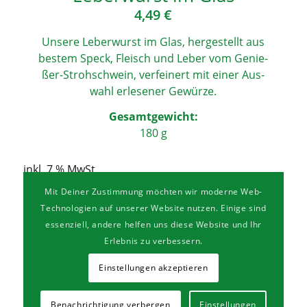
4,49
€
Unse­re Leber­wurst im Glas, her­ge­stellt aus
bes­tem Speck, Fleisch und Leber vom Genie­
ßer-Stroh­schwein, ver­fei­nert mit einer Aus­
wahl erle­se­ner Gewürze.
Gesamt­ge­wicht:
180 g
inkl. 7 % MwSt.
Grundpreis: 25 je
kg
Mit Deiner Zustimmung möchten wir moderne Web-
Technologien auf unserer Website nutzen. Einige sind
essenziell, andere helfen uns diese Website und Ihr
In den Warenkorb
Details anzeigen
Erlebnis zu verbessern.
Einstellungen akzeptieren
Benachrichtigung verbergen
Einstellungen