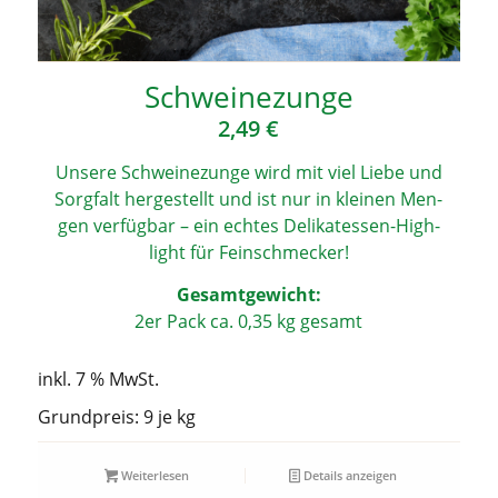
Schwei­ne­zun­ge
2,49
€
Unse­re Schwei­ne­zun­ge wird mit viel Lie­be und
Sorg­falt her­ge­stellt und ist nur in klei­nen Men­
gen ver­füg­bar – ein ech­tes Deli­ka­tes­sen-High­
light für Feinschmecker!
Gesamt­ge­wicht:
2er Pack ca. 0,35 kg gesamt
inkl. 7 % MwSt.
Grundpreis: 9 je
kg
Weiterlesen
Details anzeigen