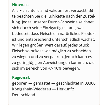
Hin­weis:
Alle Fleisch­tei­le sind vaku­um­iert ver­packt. Bit­
te beach­ten Sie die Kühl­ket­te nach der Zustel­
lung.
Jedes unse­rer Duroc-Schwei­ne zeich­net
sich durch sei­ne Ein­zig­ar­tig­keit aus, was
bedeu­tet, dass Fleisch ein natür­li­ches Pro­dukt
ist und ent­spre­chend unter­schied­lich wächst.
Wir legen gro­ßen Wert dar­auf, jedes Stück
Fleisch so prä­zi­se wie mög­lich zu schnei­den,
zu wie­gen und zu ver­pa­cken. Jedoch kann es
zu gering­fü­gi­gen Abwei­chun­gen kom­men, die
sich im Bereich von +/- 10% bewegen.
Regio­nal:
gebo­ren — gemäs­tet — geschlach­tet in 09306
Königs­hain-Wie­der­au — Her­kunft:
Deutschland