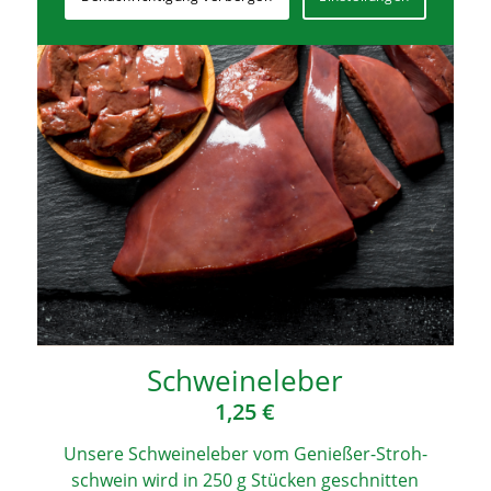
Schwei­ne­le­ber
1,25
€
Unse­re Schwei­ne­le­ber vom Genie­ßer-Stroh­
schwein wird in 250 g Stü­cken geschnit­ten