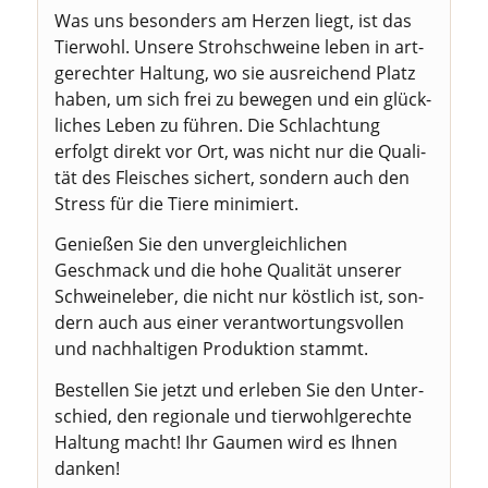
Was uns beson­ders am Her­zen liegt, ist das
Tier­wohl. Unse­re Stroh­schwei­ne leben in art­
ge­rech­ter Hal­tung, wo sie aus­rei­chend Platz
haben, um sich frei zu bewe­gen und ein glück­
li­ches Leben zu füh­ren. Die Schlach­tung
erfolgt direkt vor Ort, was nicht nur die Qua­li­
tät des Flei­sches sichert, son­dern auch den
Stress für die Tie­re minimiert.
Genie­ßen Sie den unver­gleich­li­chen
Geschmack und die hohe Qua­li­tät unse­rer
Schwei­ne­le­ber, die nicht nur köst­lich ist, son­
dern auch aus einer ver­ant­wor­tungs­vol­len
und nach­hal­ti­gen Pro­duk­ti­on stammt.
Bestel­len Sie jetzt und erle­ben Sie den Unter­
schied, den regio­na­le und tier­wohl­ge­rech­te
Hal­tung macht! Ihr Gau­men wird es Ihnen
danken!