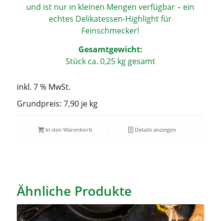
und ist nur in klei­nen Men­gen ver­füg­bar – ein
ech­tes Deli­ka­tes­sen-High­light für
Feinschmecker!
Gesamt­ge­wicht:
Stück ca. 0,25 kg gesamt
inkl. 7 % MwSt.
Grundpreis: 7,90 je
kg
In den Warenkorb
Details anzeigen
Ähnliche Produkte